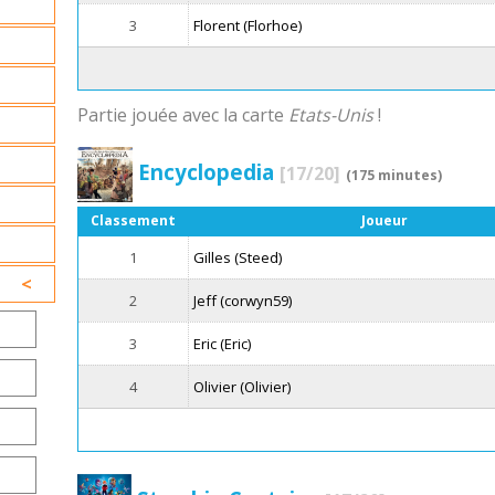
3
Florent (Florhoe)
Partie jouée avec la carte
Etats-Unis
!
Encyclopedia
[17/20]
(175 minutes)
Classement
Joueur
1
Gilles (Steed)
2
Jeff (corwyn59)
3
Eric (Eric)
4
Olivier (Olivier)