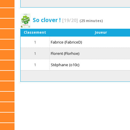
So clover !
[19/20]
(25 minutes)
Classement
Joueur
1
Fabrice (FabriceD)
1
Florent (Florhoe)
1
Stéphane (o10c)