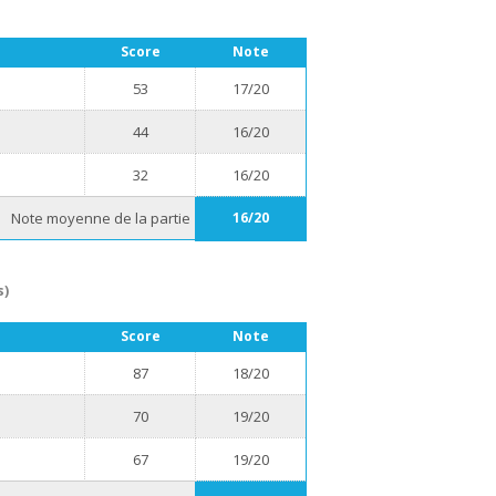
Score
Note
53
17/20
44
16/20
32
16/20
Note moyenne de la partie
16/20
s)
Score
Note
87
18/20
70
19/20
67
19/20