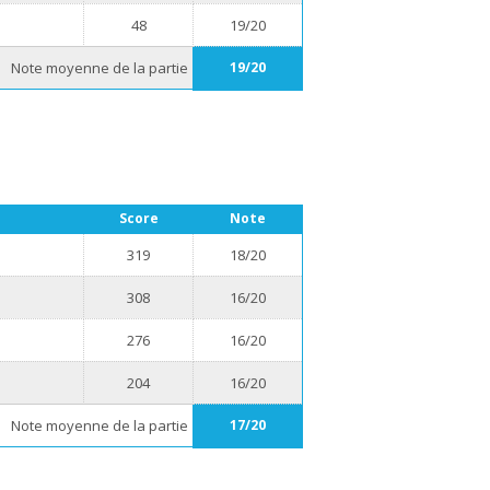
48
19/20
Note moyenne de la partie
19/20
Score
Note
319
18/20
308
16/20
276
16/20
204
16/20
Note moyenne de la partie
17/20