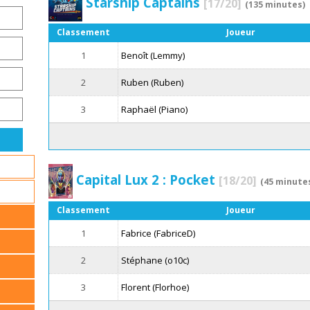
Starship Captains
[17/20]
(135 minutes)
Classement
Joueur
1
Benoît (Lemmy)
2
Ruben (Ruben)
3
Raphaël (Piano)
Capital Lux 2 : Pocket
[18/20]
(45 minute
Classement
Joueur
1
Fabrice (FabriceD)
2
Stéphane (o10c)
3
Florent (Florhoe)