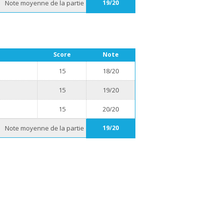
Note moyenne de la partie
19/20
Score
Note
15
18/20
15
19/20
15
20/20
Note moyenne de la partie
19/20