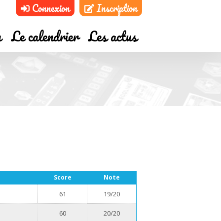
Connexion
Inscription
m
Le calendrier
Les actus
Score
Note
61
19/20
60
20/20