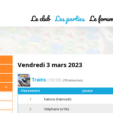
Le club
Les parties
Le foru
Vendredi 3 mars 2023
Trains
[18/20]
(70 minutes)
Classement
Joueur
1
Fabrice (FabriceD)
2
Stéphane (o10c)