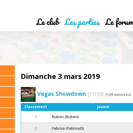
Le club
Les parties
Le foru
Dimanche 3 mars 2019
Vegas Showdown
[17/20]
(120 minutes)
Classement
Joueur
1
Ruben (Ruben)
2
Fabrice (FabriceD)