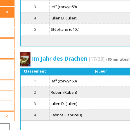
3
Jeff (corwyn59)
4
Julien D. (julien)
5
Stéphane (o10c)
Im Jahr des Drachen
[17/20]
(85 minutes)
Classement
Joueur
1
Jeff (corwyn59)
2
Ruben (Ruben)
3
Julien D. (julien)
4
Fabrice (FabriceD)