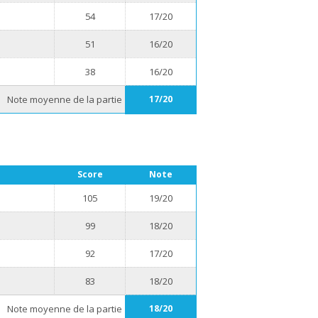
54
17/20
51
16/20
38
16/20
Note moyenne de la partie
17/20
Score
Note
105
19/20
99
18/20
92
17/20
83
18/20
Note moyenne de la partie
18/20