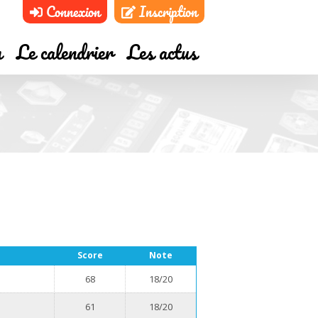
Connexion
Inscription
m
Le calendrier
Les actus
Score
Note
68
18/20
61
18/20