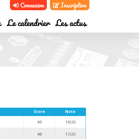
Connexion
Inscription
m
Le calendrier
Les actus
Score
Note
49
19/20
48
17/20