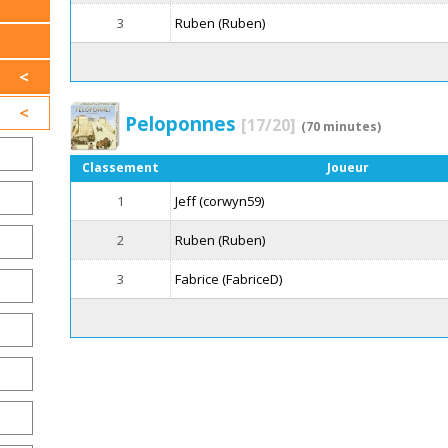
3
Ruben (Ruben)
Peloponnes
[17/20]
(70 minutes)
Classement
Joueur
1
Jeff (corwyn59)
2
Ruben (Ruben)
3
Fabrice (FabriceD)