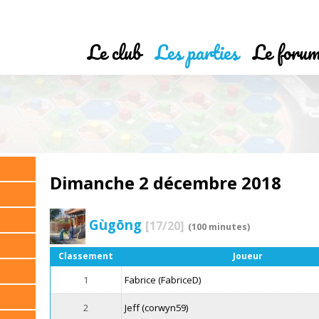
Le club
Les parties
Le foru
Dimanche 2 décembre 2018
Gùgōng
[17/20]
(100 minutes)
Classement
Joueur
1
Fabrice (FabriceD)
2
Jeff (corwyn59)