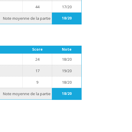
44
17/20
Note moyenne de la partie
18/20
Score
Note
24
18/20
17
19/20
9
18/20
Note moyenne de la partie
18/20