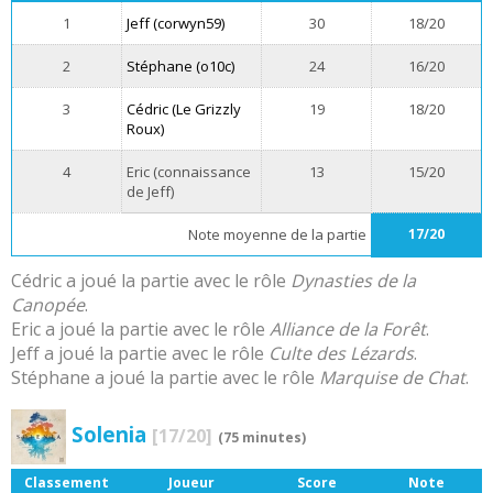
1
Jeff (corwyn59)
30
18/20
2
Stéphane (o10c)
24
16/20
3
Cédric (Le Grizzly
19
18/20
Roux)
4
Eric (connaissance
13
15/20
de Jeff)
Note moyenne de la partie
17/20
Cédric a joué la partie avec le rôle
Dynasties de la
Canopée
.
Eric a joué la partie avec le rôle
Alliance de la Forêt
.
Jeff a joué la partie avec le rôle
Culte des Lézards
.
Stéphane a joué la partie avec le rôle
Marquise de Chat
.
Solenia
[17/20]
(75 minutes)
Classement
Joueur
Score
Note