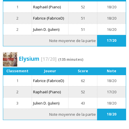
1
Raphaël (Piano)
52
18/20
2
Fabrice (FabriceD)
51
18/20
2
Julien D. (julien)
51
16/20
Note moyenne de la partie
17/20
Elysium
[17/20]
(135 minutes)
Classement
Joueur
Score
Note
1
Fabrice (FabriceD)
62
18/20
2
Raphaël (Piano)
52
17/20
3
Julien D. (julien)
43
18/20
Note moyenne de la partie
18/20