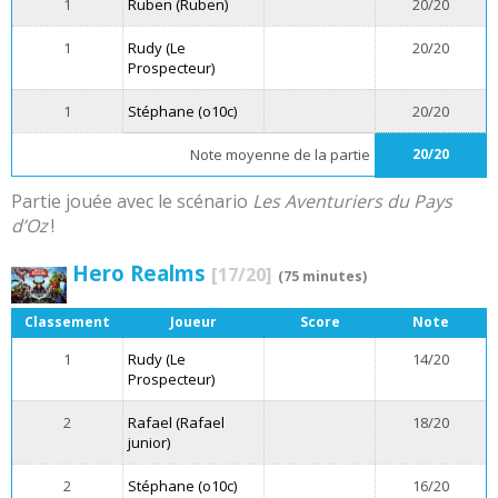
1
Ruben (Ruben)
20/20
1
Rudy (Le
20/20
Prospecteur)
1
Stéphane (o10c)
20/20
Note moyenne de la partie
20/20
Partie jouée avec le scénario
Les Aventuriers du Pays
d’Oz
!
Hero Realms
[17/20]
(75 minutes)
Classement
Joueur
Score
Note
1
Rudy (Le
14/20
Prospecteur)
2
Rafael (Rafael
18/20
junior)
2
Stéphane (o10c)
16/20