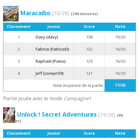
Maracaibo
[18/20]
(240 minutes)
Classement
Joueur
Score
Note
1
Davy (davy)
158
19/20
2
Fabrice (FabriceD)
132
16/20
3
Raphaël (Piano)
129
16/20
4
Jeff (corwyn59)
121
16/20
Note moyenne de la partie
17/20
Partie jouée avec le mode
Campagne
!
Unlock ! Secret Adventures
[19/20]
(66
minutes)
Classement
Joueur
Score
Note