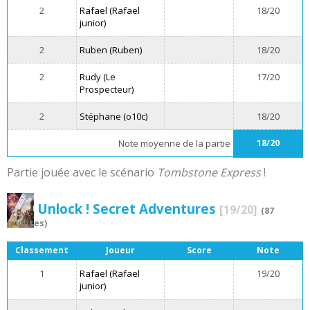
2
Rafael (Rafael
18/20
junior)
2
Ruben (Ruben)
18/20
2
Rudy (Le
17/20
Prospecteur)
2
Stéphane (o10c)
18/20
Note moyenne de la partie
18/20
Partie jouée avec le scénario
Tombstone Express
!
Unlock ! Secret Adventures
[19/20]
(87
minutes)
Classement
Joueur
Score
Note
1
Rafael (Rafael
19/20
junior)