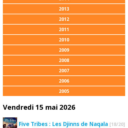
2013
2012
2011
2010
2009
2008
2007
2006
2005
Vendredi 15 mai 2026
Five Tribes : Les Djinns de Naqala
[18/20]