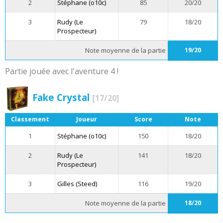
2
Stéphane (o10c)
85
20/20
3
Rudy (Le
79
18/20
Prospecteur)
Note moyenne de la partie
19/20
Partie jouée avec l'aventure 4 !
Fake Crystal
[17/20]
Classement
Joueur
Score
Note
1
Stéphane (o10c)
150
18/20
2
Rudy (Le
141
18/20
Prospecteur)
3
Gilles (Steed)
116
19/20
Note moyenne de la partie
18/20