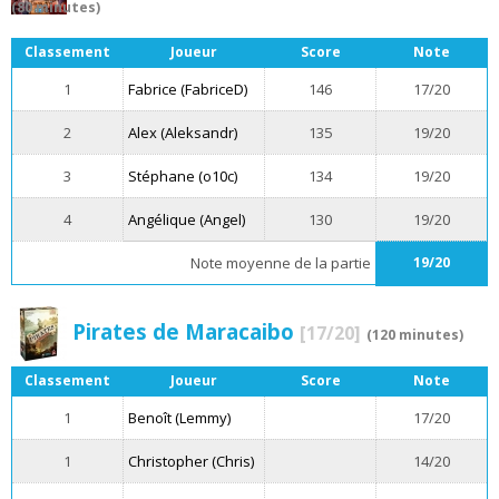
(80 minutes)
Classement
Joueur
Score
Note
1
Fabrice (FabriceD)
146
17/20
2
Alex (Aleksandr)
135
19/20
3
Stéphane (o10c)
134
19/20
4
Angélique (Angel)
130
19/20
Note moyenne de la partie
19/20
Pirates de Maracaibo
[17/20]
(120 minutes)
Classement
Joueur
Score
Note
1
Benoît (Lemmy)
17/20
1
Christopher (Chris)
14/20