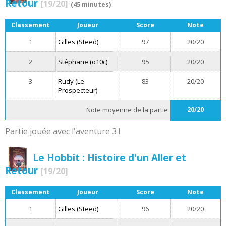
Retour
[19/20]
(45 minutes)
Classement
Joueur
Score
Note
1
Gilles (Steed)
97
20/20
2
Stéphane (o10c)
95
20/20
3
Rudy (Le
83
20/20
Prospecteur)
Note moyenne de la partie
20/20
Partie jouée avec l'aventure 3 !
Le Hobbit : Histoire d'un Aller et
Retour
[19/20]
Classement
Joueur
Score
Note
1
Gilles (Steed)
96
20/20