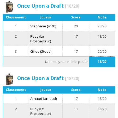
Once Upon a Draft
[18/20]
Classement
Joueur
Score
Note
1
Stéphane (o10c)
20
20/20
2
Rudy (Le
17
18/20
Prospecteur)
3
Gilles (Steed)
17
20/20
Note moyenne de la partie
19/20
Once Upon a Draft
[18/20]
Classement
Joueur
Score
Note
1
Arnaud (arnaud)
17
13/20
2
Rudy (Le
13
18/20
Prospecteur)