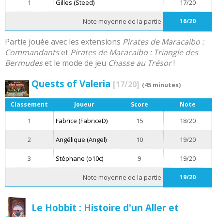
1
Gilles (Steed)
17/20
Note moyenne de la partie
16/20
Partie jouée avec les extensions
Pirates de Maracaibo :
Commandants
et
Pirates de Maracaibo : Triangle des
Bermudes
et le mode de jeu
Chasse au Trésor
!
Quests of Valeria
[17/20]
(45 minutes)
Classement
Joueur
Score
Note
1
Fabrice (FabriceD)
15
18/20
2
Angélique (Angel)
10
19/20
3
Stéphane (o10c)
9
19/20
Note moyenne de la partie
19/20
Le Hobbit : Histoire d'un Aller et