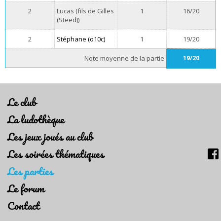
2
Lucas (fils de Gilles
1
16/20
(Steed))
2
Stéphane (o10c)
1
19/20
Note moyenne de la partie
19/20
Le club
La ludothèque
Les jeux joués au club
Les soirées thématiques
Les parties
Le forum
Contact