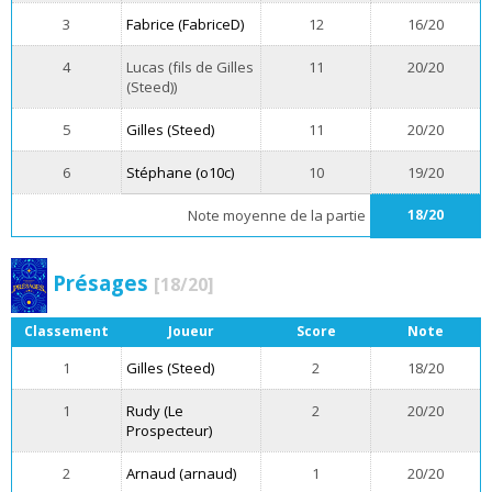
3
Fabrice (FabriceD)
12
16/20
4
Lucas (fils de Gilles
11
20/20
(Steed))
5
Gilles (Steed)
11
20/20
6
Stéphane (o10c)
10
19/20
Note moyenne de la partie
18/20
Présages
[18/20]
Classement
Joueur
Score
Note
1
Gilles (Steed)
2
18/20
1
Rudy (Le
2
20/20
Prospecteur)
2
Arnaud (arnaud)
1
20/20