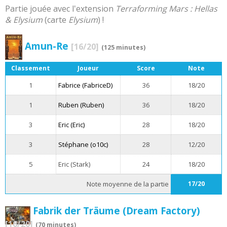
Partie jouée avec l'extension
Terraforming Mars : Hellas
& Elysium
(carte
Elysium
) !
Amun-Re
[16/20]
(125 minutes)
Classement
Joueur
Score
Note
1
Fabrice (FabriceD)
36
18/20
1
Ruben (Ruben)
36
18/20
3
Eric (Eric)
28
18/20
3
Stéphane (o10c)
28
12/20
5
Eric (Stark)
24
18/20
Note moyenne de la partie
17/20
Fabrik der Träume (Dream Factory)
[16/20]
(70 minutes)