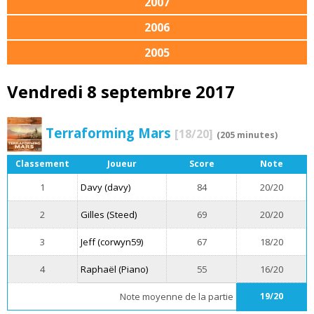
2007
2006
2005
Vendredi 8 septembre 2017
Terraforming Mars
[18/20]
(205 minutes)
Classement
Joueur
Score
Note
1
Davy (davy)
84
20/20
2
Gilles (Steed)
69
20/20
3
Jeff (corwyn59)
67
18/20
4
Raphaël (Piano)
55
16/20
Note moyenne de la partie
19/20