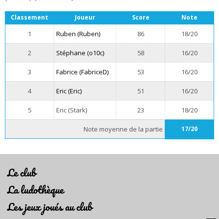
Classement
Joueur
Score
Note
1
Ruben (Ruben)
86
18/20
2
Stéphane (o10c)
58
16/20
3
Fabrice (FabriceD)
53
16/20
4
Eric (Eric)
51
16/20
5
Eric (Stark)
23
18/20
Note moyenne de la partie
17/20
Le club
La ludothèque
Les jeux joués au club