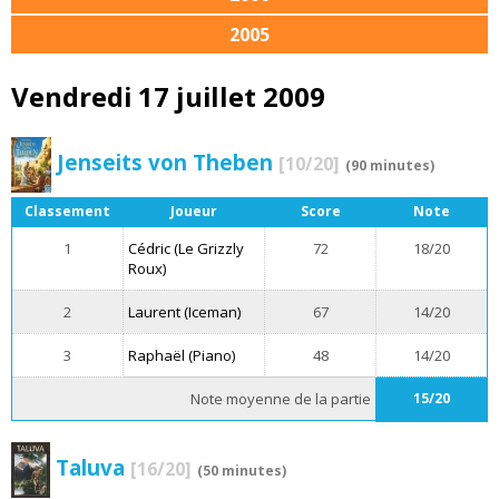
2005
Vendredi 17 juillet 2009
Jenseits von Theben
[10/20]
(90 minutes)
Classement
Joueur
Score
Note
1
Cédric (Le Grizzly
72
18/20
Roux)
2
Laurent (Iceman)
67
14/20
3
Raphaël (Piano)
48
14/20
Note moyenne de la partie
15/20
Taluva
[16/20]
(50 minutes)