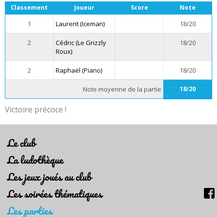
Classement
Joueur
Score
Note
1
Laurent (Iceman)
18/20
2
Cédric (Le Grizzly
18/20
Roux)
2
Raphaël (Piano)
18/20
Note moyenne de la partie
18/20
Victoire précoce !
Le club
La ludothèque
Les jeux joués au club
Les soirées thématiques
Les parties