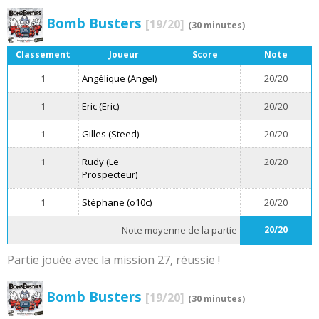
Bomb Busters
[19/20]
(30 minutes)
Classement
Joueur
Score
Note
1
Angélique (Angel)
20/20
1
Eric (Eric)
20/20
1
Gilles (Steed)
20/20
1
Rudy (Le
20/20
Prospecteur)
1
Stéphane (o10c)
20/20
Note moyenne de la partie
20/20
Partie jouée avec la mission 27, réussie !
Bomb Busters
[19/20]
(30 minutes)