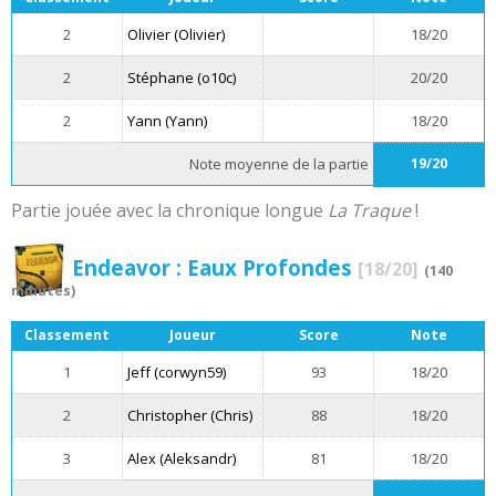
2
Olivier (Olivier)
18/20
2
Stéphane (o10c)
20/20
2
Yann (Yann)
18/20
Note moyenne de la partie
19/20
Partie jouée avec la chronique longue
La Traque
!
Endeavor : Eaux Profondes
[18/20]
(140
minutes)
Classement
Joueur
Score
Note
1
Jeff (corwyn59)
93
18/20
2
Christopher (Chris)
88
18/20
3
Alex (Aleksandr)
81
18/20