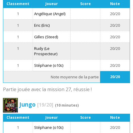
Classement
Joueur
Score
Note
1
Angélique (Angel)
20/20
1
Eric (Eric)
20/20
1
Gilles (Steed)
20/20
1
Rudy (Le
20/20
Prospecteur)
1
Stéphane (o10c)
20/20
Note moyenne de la partie
20/20
Partie jouée avec la mission 27, réussie !
Jungo
[19/20]
(10 minutes)
Classement
Joueur
Score
Note
1
Stéphane (o10c)
20/20