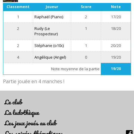
Classement
Joueur
Score
Note
1
Raphaël (Piano)
2
17/20
2
Rudy (Le
1
18/20
Prospecteur)
2
Stéphane (o10c)
1
20/20
4
Angélique (Angel)
0
19/20
Note moyenne de la partie
19/20
Partie jouée en 4 manches !
Le club
La ludothèque
Les jeux joués au club
Les soirées thématiques