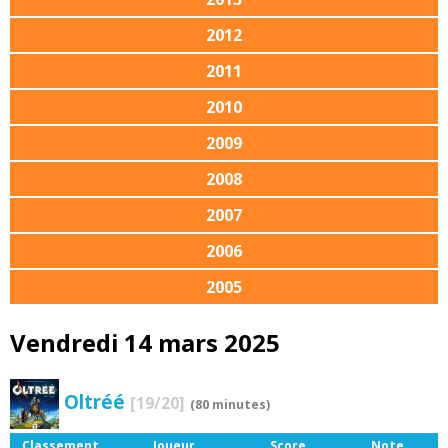
2012
2011
2010
2009
2008
2007
2006
2005
Vendredi 14 mars 2025
Oltréé
[19/20]
(80 minutes)
Classement
Joueur
Score
Note