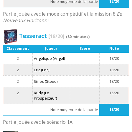
Note moyenne de la partie
18/20
Partie jouée avec le mode compétitif et la mission 8
Ee
Nouveaux Horizons
!
Tesseract
[18/20]
(80 minutes)
Classement
Joueur
Score
Note
2
Angélique (Angel)
18/20
2
Eric (Eric)
18/20
2
Gilles (Steed)
18/20
2
Rudy (Le
16/20
Prospecteur)
Note moyenne de la partie
18/20
Partie jouée avec le scénario 1A !