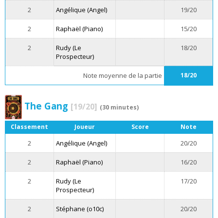
2
Angélique (Angel)
19/20
2
Raphaël (Piano)
15/20
2
Rudy (Le
18/20
Prospecteur)
Note moyenne de la partie
18/20
The Gang
[19/20]
(30 minutes)
Classement
Joueur
Score
Note
2
Angélique (Angel)
20/20
2
Raphaël (Piano)
16/20
2
Rudy (Le
17/20
Prospecteur)
2
Stéphane (o10c)
20/20