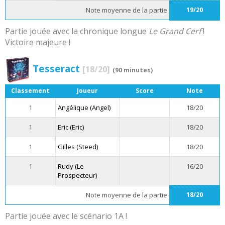
Note moyenne de la partie
19/20
Partie jouée avec la chronique longue
Le Grand Cerf
!
Victoire majeure !
Tesseract
[18/20]
(90 minutes)
Classement
Joueur
Score
Note
1
Angélique (Angel)
18/20
1
Eric (Eric)
18/20
1
Gilles (Steed)
18/20
1
Rudy (Le
16/20
Prospecteur)
Note moyenne de la partie
18/20
Partie jouée avec le scénario 1A !