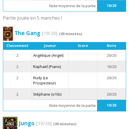
Note moyenne de la partie
18/20
Partie jouée en 5 manches !
The Gang
[19/20]
(30 minutes)
Classement
Joueur
Score
Note
2
Angélique (Angel)
20/20
2
Raphaël (Piano)
16/20
2
Rudy (Le
20/20
Prospecteur)
2
Stéphane (o10c)
20/20
Note moyenne de la partie
19/20
Jungo
[19/20]
(30 minutes)