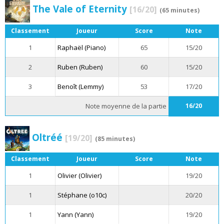
The Vale of Eternity
[16/20]
(65 minutes)
Classement
Joueur
Score
Note
1
Raphaël (Piano)
65
15/20
2
Ruben (Ruben)
60
15/20
3
Benoît (Lemmy)
53
17/20
Note moyenne de la partie
16/20
Oltréé
[19/20]
(85 minutes)
Classement
Joueur
Score
Note
1
Olivier (Olivier)
19/20
1
Stéphane (o10c)
20/20
1
Yann (Yann)
19/20