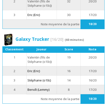
2
Valentin (fils de
32
20/20
Stéphane (o10c))
3
Eric (Eric)
30
17/20
Note moyenne de la partie
18/20
Galaxy Trucker
[16/20]
(60 minutes)
Classement
Joueur
Score
Note
1
Valentin (fils de
19
20/20
Stéphane (o10c))
2
Eric (Eric)
16
17/20
3
Stéphane (o10c)
14
16/20
4
Benoît (Lemmy)
8
17/20
Note moyenne de la partie
18/20