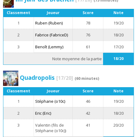
(75 minutes)
Classement
Joueur
Score
Note
1
Ruben (Ruben)
78
19/20
2
Fabrice (FabriceD)
76
18/20
3
Benoît (Lemmy)
61
17/20
Note moyenne de la partie
18/20
Quadropolis
[17/20]
(60 minutes)
Classement
Joueur
Score
Note
1
Stéphane (o10c)
46
19/20
2
Eric (Eric)
42
18/20
3
Valentin (fils de
41
20/20
Stéphane (o10c))