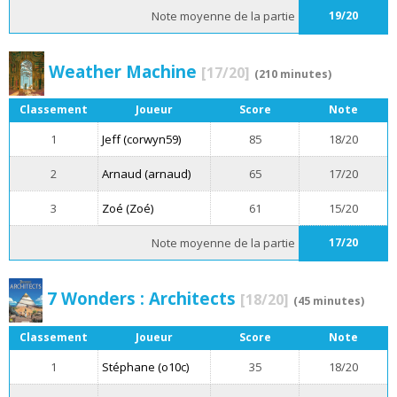
Note moyenne de la partie
19/20
Weather Machine
[17/20]
(210 minutes)
Classement
Joueur
Score
Note
1
Jeff (corwyn59)
85
18/20
2
Arnaud (arnaud)
65
17/20
3
Zoé (Zoé)
61
15/20
Note moyenne de la partie
17/20
7 Wonders : Architects
[18/20]
(45 minutes)
Classement
Joueur
Score
Note
1
Stéphane (o10c)
35
18/20