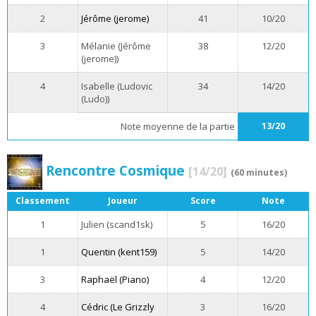
2
Jérôme (jerome)
41
10/20
3
Mélanie (Jérôme
38
12/20
(jerome))
4
Isabelle (Ludovic
34
14/20
(Ludo))
Note moyenne de la partie
13/20
Rencontre Cosmique
[14/20]
(60 minutes)
Classement
Joueur
Score
Note
1
Julien (scand1sk)
5
16/20
1
Quentin (kent159)
5
14/20
3
Raphaël (Piano)
4
12/20
4
Cédric (Le Grizzly
3
16/20