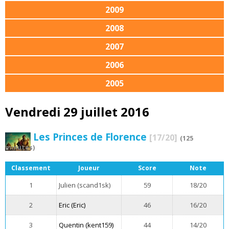
2009
2008
2007
2006
2005
Vendredi 29 juillet 2016
Les Princes de Florence
[17/20]
(125
minutes)
Classement
Joueur
Score
Note
1
Julien (scand1sk)
59
18/20
2
Eric (Eric)
46
16/20
3
Quentin (kent159)
44
14/20