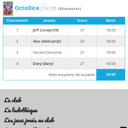
OctoDice
[16/20]
(50 minutes)
Classement
Joueur
Score
Note
1
Jeff (corwyn59)
37
16/20
2
Alex (Aleksandr)
33
16/20
3
Vincent (Vincent)
31
16/20
4
Davy (davy)
27
16/20
Note moyenne de la partie
16/20
Le club
La ludothèque
Les jeux joués au club