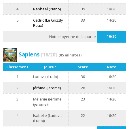
4
Raphaël (Piano)
39
18/20
5
Cédric (Le Grizzly
33
14/20
Roux)
Note moyenne de la partie
16/20
Sapiens
[16/20]
(85 minutes)
Classement
Joueur
Score
Note
1
Ludovic (Ludo)
30
16/20
2
Jérôme (jerome)
28
16/20
3
Mélanie (Jérôme
23
14/20
(jerome))
4
Isabelle (Ludovic
22
16/20
(Ludo))