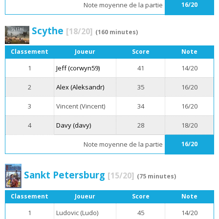
Note moyenne de la partie
16/20
Scythe
[18/20]
(160 minutes)
Classement
Joueur
Score
Note
1
Jeff (corwyn59)
41
14/20
2
Alex (Aleksandr)
35
16/20
3
Vincent (Vincent)
34
16/20
4
Davy (davy)
28
18/20
Note moyenne de la partie
16/20
Sankt Petersburg
[15/20]
(75 minutes)
Classement
Joueur
Score
Note
1
Ludovic (Ludo)
45
14/20