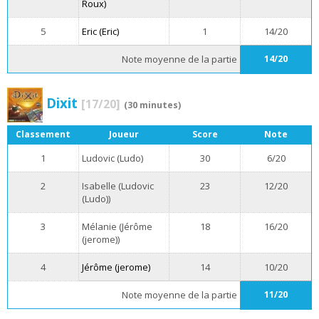
Roux)
5
Eric (Eric)
1
14/20
Note moyenne de la partie
14/20
Dixit
[17/20]
(30 minutes)
Classement
Joueur
Score
Note
1
Ludovic (Ludo)
30
6/20
2
Isabelle (Ludovic
23
12/20
(Ludo))
3
Mélanie (Jérôme
18
16/20
(jerome))
4
Jérôme (jerome)
14
10/20
Note moyenne de la partie
11/20