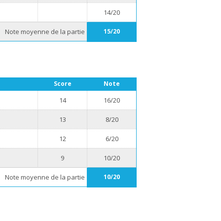
14/20
Note moyenne de la partie
15/20
Score
Note
14
16/20
13
8/20
12
6/20
9
10/20
Note moyenne de la partie
10/20