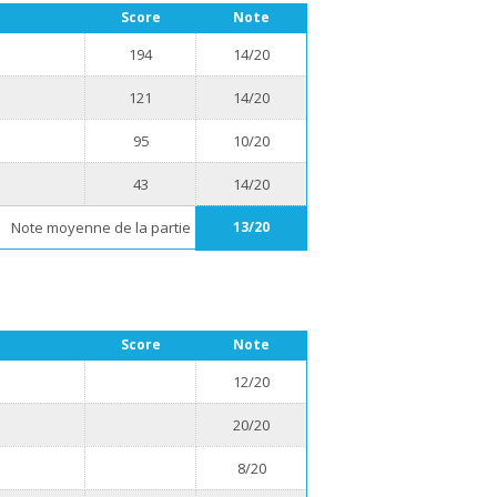
Score
Note
194
14/20
121
14/20
95
10/20
43
14/20
Note moyenne de la partie
13/20
Score
Note
12/20
20/20
8/20