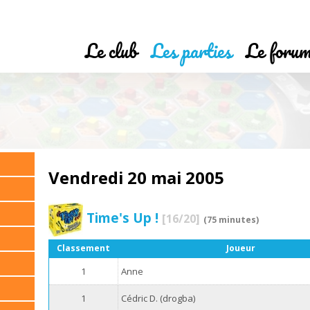
Le club
Les parties
Le foru
Vendredi 20 mai 2005
Time's Up !
[16/20]
(75 minutes)
Classement
Joueur
1
Anne
1
Cédric D. (drogba)