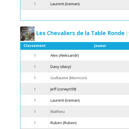
1
Laurent (Iceman)
Les Chevaliers de la Table Ronde
[
Classement
Joueur
1
Alex (Aleksandr)
1
Davy (davy)
1
Guillaume (Morricon)
1
Jeff (corwyn59)
1
Laurent (Iceman)
1
Mathieu
1
Ruben (Ruben)