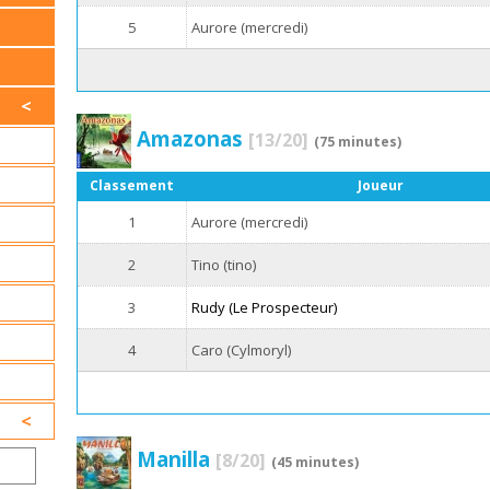
5
Aurore (mercredi)
Amazonas
[13/20]
(75 minutes)
Classement
Joueur
1
Aurore (mercredi)
2
Tino (tino)
3
Rudy (Le Prospecteur)
4
Caro (Cylmoryl)
Manilla
[8/20]
(45 minutes)