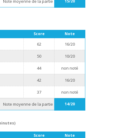
Note moyenne de la partie
15/20
Score
Note
62
16/20
50
10/20
44
non noté
42
16/20
37
non noté
Note moyenne de la partie
14/20
minutes)
Score
Note