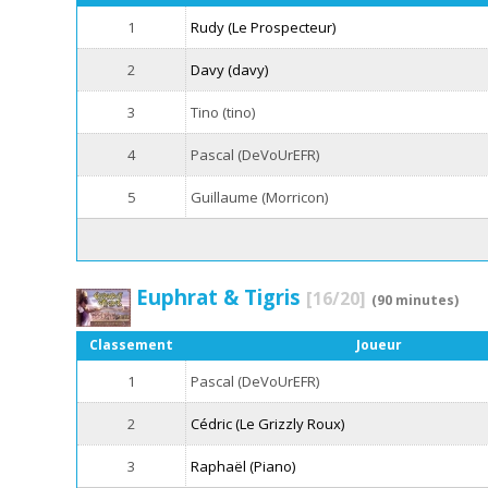
1
Rudy (Le Prospecteur)
2
Davy (davy)
3
Tino (tino)
4
Pascal (DeVoUrEFR)
5
Guillaume (Morricon)
Euphrat & Tigris
[16/20]
(90 minutes)
Classement
Joueur
1
Pascal (DeVoUrEFR)
2
Cédric (Le Grizzly Roux)
3
Raphaël (Piano)