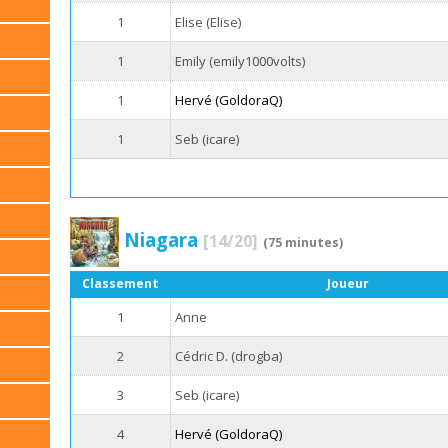
1
Elise (Elise)
1
Emily (emily1000volts)
1
Hervé (GoldoraQ)
1
Seb (icare)
Niagara
[14/20]
(75 minutes)
Classement
Joueur
1
Anne
2
Cédric D. (drogba)
3
Seb (icare)
4
Hervé (GoldoraQ)