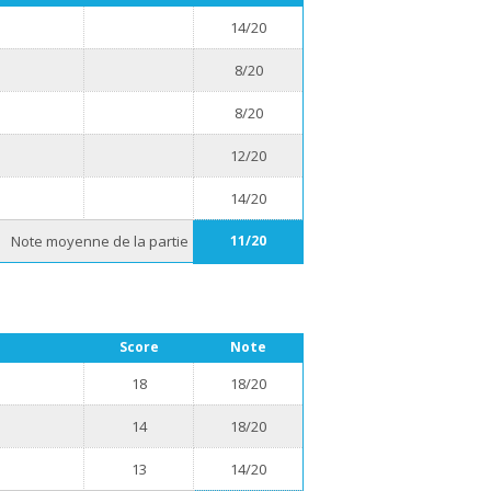
14/20
8/20
8/20
12/20
14/20
Note moyenne de la partie
11/20
Score
Note
18
18/20
14
18/20
13
14/20