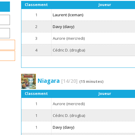
Classement
Joueur
1
Laurent (Iceman)
2
Davy (davy)
3
Aurore (mercredi)
4
Cédric D. (drogba)
Niagara
[14/20]
(15 minutes)
Classement
Joueur
1
Aurore (mercredi)
1
Cédric D. (drogba)
1
Davy (davy)