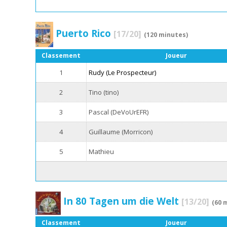
Puerto Rico
[17/20]
(120 minutes)
Classement
Joueur
1
Rudy (Le Prospecteur)
2
Tino (tino)
3
Pascal (DeVoUrEFR)
4
Guillaume (Morricon)
5
Mathieu
In 80 Tagen um die Welt
[13/20]
(60 
Classement
Joueur