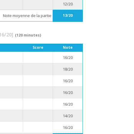
12/20
Note moyenne de la partie
13/20
16/20]
(120 minutes)
Score
Note
16/20
18/20
16/20
16/20
16/20
14/20
16/20