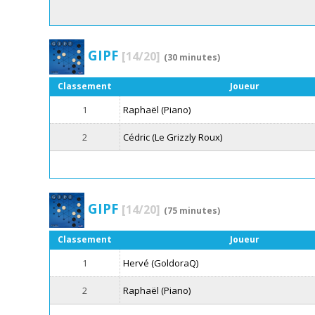
GIPF
[14/20]
(30 minutes)
Classement
Joueur
1
Raphaël (Piano)
2
Cédric (Le Grizzly Roux)
GIPF
[14/20]
(75 minutes)
Classement
Joueur
1
Hervé (GoldoraQ)
2
Raphaël (Piano)