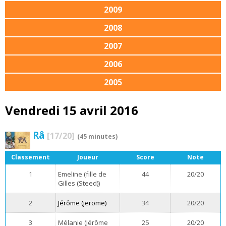
2009
2008
2007
2006
2005
Vendredi 15 avril 2016
Râ
[17/20]
(45 minutes)
Classement
Joueur
Score
Note
1
Emeline (fille de
44
20/20
Gilles (Steed))
2
Jérôme (jerome)
34
20/20
3
Mélanie (Jérôme
25
20/20