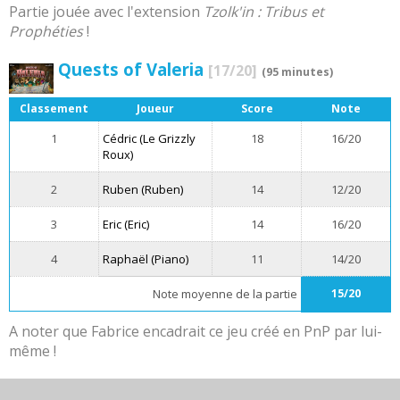
Partie jouée avec l'extension
Tzolk'in : Tribus et
Prophéties
!
Quests of Valeria
[17/20]
(95 minutes)
Classement
Joueur
Score
Note
1
Cédric (Le Grizzly
18
16/20
Roux)
2
Ruben (Ruben)
14
12/20
3
Eric (Eric)
14
16/20
4
Raphaël (Piano)
11
14/20
Note moyenne de la partie
15/20
A noter que Fabrice encadrait ce jeu créé en PnP par lui-
même !