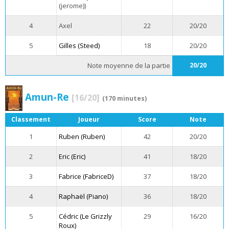
(jerome))
4
Axel
22
20/20
5
Gilles (Steed)
18
20/20
Note moyenne de la partie
20/20
Amun-Re
[16/20]
(170 minutes)
Classement
Joueur
Score
Note
1
Ruben (Ruben)
42
20/20
2
Eric (Eric)
41
18/20
3
Fabrice (FabriceD)
37
18/20
4
Raphaël (Piano)
36
18/20
5
Cédric (Le Grizzly
29
16/20
Roux)