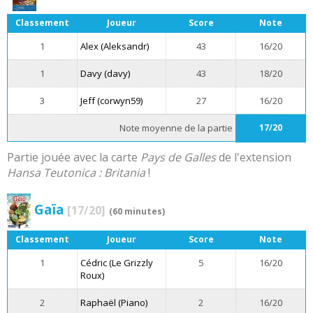
Classement
Joueur
Score
Note
1
Alex (Aleksandr)
43
16/20
1
Davy (davy)
43
18/20
3
Jeff (corwyn59)
27
16/20
Note moyenne de la partie
17/20
Partie jouée avec la carte
Pays de Galles
de l'extension
Hansa Teutonica : Britania
!
Gaïa
[17/20]
(60 minutes)
Classement
Joueur
Score
Note
1
Cédric (Le Grizzly
5
16/20
Roux)
2
Raphaël (Piano)
2
16/20