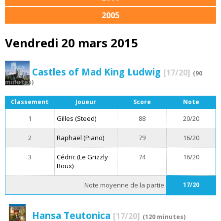
2005
Vendredi 20 mars 2015
Castles of Mad King Ludwig
[17/20]
(90
minutes)
Classement
Joueur
Score
Note
1
Gilles (Steed)
88
20/20
2
Raphaël (Piano)
79
16/20
3
Cédric (Le Grizzly
74
16/20
Roux)
Note moyenne de la partie
17/20
Hansa Teutonica
[17/20]
(120 minutes)