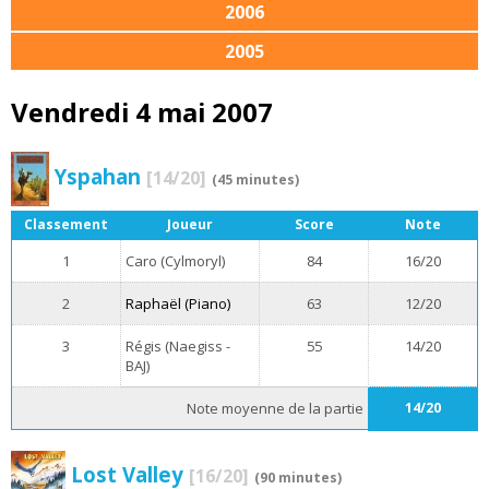
2006
2005
Vendredi 4 mai 2007
Yspahan
[14/20]
(45 minutes)
Classement
Joueur
Score
Note
1
Caro (Cylmoryl)
84
16/20
2
Raphaël (Piano)
63
12/20
3
Régis (Naegiss -
55
14/20
BAJ)
Note moyenne de la partie
14/20
Lost Valley
[16/20]
(90 minutes)