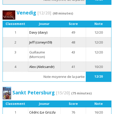
Venedig
[12/20]
(60 minutes)
Classement
Joueur
Score
Note
1
Davy (davy)
49
12/20
2
Jeff (corwyn59)
48
12/20
3
Guillaume
43
12/20
(Morricon)
4
Alex (Aleksandr)
41
10/20
Note moyenne de la partie
12/20
Sankt Petersburg
[15/20]
(75 minutes)
Classement
Joueur
Score
Note
1
Cédric (Le Grizzly
76
16/20