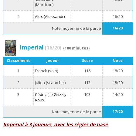
(Morricon)
5
Alex (Aleksandr)
16/20
Note moyenne de la partie
16/20
Imperial
[16/20]
(180 minutes)
Classement
Joueur
Score
Note
1
Franck (solo)
116
18/20
2
Julien (scand1sk)
113
18/20
3
Cédric (Le Grizzly
103
14/20
Roux)
Note moyenne de la partie
17/20
Imperial à 3 joueurs, avec les règles de base