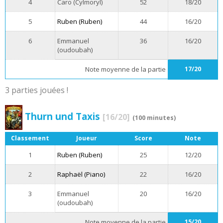
4
Caro (Cylmoryl)
52
18/20
5
Ruben (Ruben)
44
16/20
6
Emmanuel
36
16/20
(oudoubah)
Note moyenne de la partie
17/20
3 parties jouées !
Thurn und Taxis
[16/20]
(100 minutes)
Classement
Joueur
Score
Note
1
Ruben (Ruben)
25
12/20
2
Raphaël (Piano)
22
16/20
3
Emmanuel
20
16/20
(oudoubah)
Note moyenne de la partie
15/20