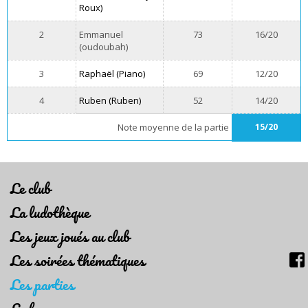
Roux)
2
Emmanuel
73
16/20
(oudoubah)
3
Raphaël (Piano)
69
12/20
4
Ruben (Ruben)
52
14/20
Note moyenne de la partie
15/20
Le club
La ludothèque
Les jeux joués au club
Les soirées thématiques
Les parties