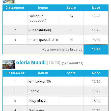
Classement
Joueur
Score
Note
1
Emmanuel
14
18/20
(oudoubah)
2
Ruben (Ruben)
9
16/20
3
Pascal (pascal1024)
8
18/20
Note moyenne de la partie
17/20
Gloria Mundi
[16/20]
(120 minutes)
Classement
Joueur
Score
Note
1
Jeff (corwyn59)
16/20
1
Sophie
16/20
3
Davy (davy)
16/20
4
Guillaume
16/20