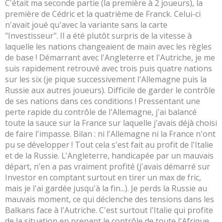
C'était ma seconde partie (la première à 2 joueurs), la
première de Cédric et la quatrième de Franck. Celui-ci
n'avait joué qu'avec la variante sans la carte
"Investisseur". Il a été plutôt surpris de la vitesse à
laquelle les nations changeaient de main avec les règles
de base ! Démarrant avec l'Angleterre et l'Autriche, je me
suis rapidement retrouvé avec trois puis quatre nations
sur les six (je pique successivement l'Allemagne puis la
Russie aux autres joueurs). Difficile de garder le contrôle
de ses nations dans ces conditions ! Pressentant une
perte rapide du contrôle de l'Allemagne, j'ai balancé
toute la sauce sur la France sur laquelle j'avais déjà choisi
de faire l'impasse. Bilan : ni l'Allemagne ni la France n'ont
pu se développer ! Tout cela s'est fait au profit de l'Italie
et de la Russie. L'Angleterre, handicapée par un mauvais
départ, n'en a pas vraiment profité (j'avais démarré sur
Investor en comptant surtout en tirer un max de fric,
mais je l'ai gardée jusqu'à la fin...). Je perds la Russie au
mauvais moment, ce qui déclenche des tensions dans les
Balkans face à l'Autriche. C'est surtout l'Italie qui profite
de la situation en prenant le contrôle de toute l'Afrique