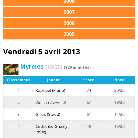
2008
2007
2006
2005
Vendredi 5 avril 2013
Myrmes
[18/20]
(120 minutes)
Classement
Joueur
Score
Note
1
Raphaël (Piano)
74
20/20
2
Dimitri (dIwAmIb)
67
18/20
3
Gilles (Steed)
61
14/20
4
Cédric (Le Grizzly
49
16/20
Roux)