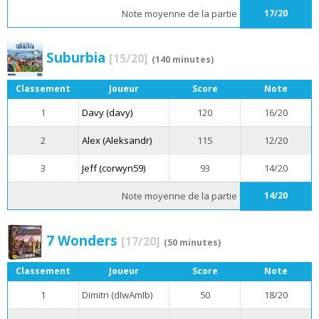
Note moyenne de la partie
17/20
Suburbia
[15/20]
(140 minutes)
Classement
Joueur
Score
Note
1
Davy (davy)
120
16/20
2
Alex (Aleksandr)
115
12/20
3
Jeff (corwyn59)
93
14/20
Note moyenne de la partie
14/20
7 Wonders
[17/20]
(50 minutes)
Classement
Joueur
Score
Note
1
Dimitri (dIwAmIb)
50
18/20