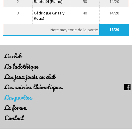
2
Raphaël (Piano)
50
14/20
3
Cédric (Le Grizzly
40
14/20
Roux)
Note moyenne de la partie
15/20
Le club
La ludothèque
Les jeux joués au club
Les soirées thématiques
Les parties
Le forum
Contact