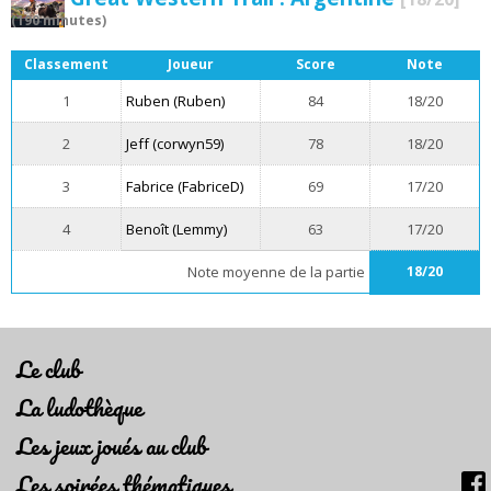
(190 minutes)
Classement
Joueur
Score
Note
1
Ruben (Ruben)
84
18/20
2
Jeff (corwyn59)
78
18/20
3
Fabrice (FabriceD)
69
17/20
4
Benoît (Lemmy)
63
17/20
Note moyenne de la partie
18/20
Le club
La ludothèque
Les jeux joués au club
Les soirées thématiques