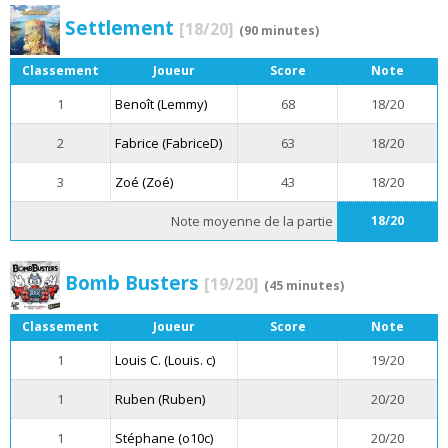
Settlement
[18/20]
(90 minutes)
Classement
Joueur
Score
Note
1
Benoît (Lemmy)
68
18/20
2
Fabrice (FabriceD)
63
18/20
3
Zoé (Zoé)
43
18/20
Note moyenne de la partie
18/20
Bomb Busters
[19/20]
(45 minutes)
Classement
Joueur
Score
Note
1
Louis C. (Louis. c)
19/20
1
Ruben (Ruben)
20/20
1
Stéphane (o10c)
20/20