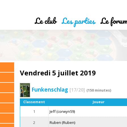
Le club
Les parties
Le foru
Vendredi 5 juillet 2019
Funkenschlag
[17/20]
(150 minutes)
Classement
Joueur
1
Jeff (corwyn59)
2
Ruben (Ruben)