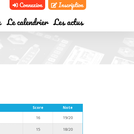
Connexion
Inscription
m
Le calendrier
Les actus
Score
Note
16
19/20
15
18/20