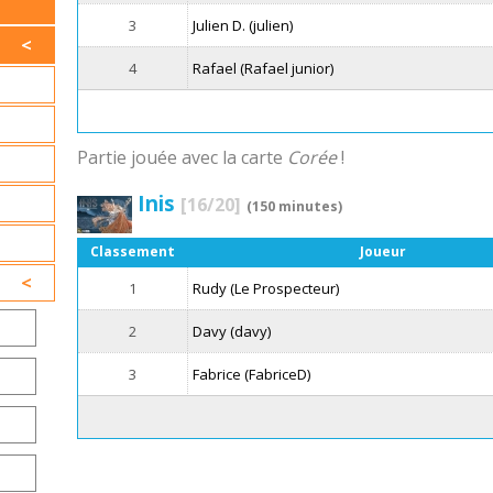
3
Julien D. (julien)
4
Rafael (Rafael junior)
Partie jouée avec la carte
Corée
!
Inis
[16/20]
(150 minutes)
Classement
Joueur
1
Rudy (Le Prospecteur)
2
Davy (davy)
3
Fabrice (FabriceD)