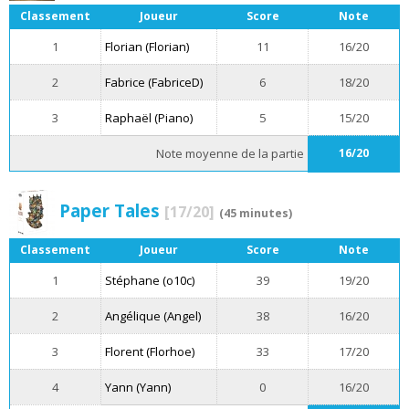
Classement
Joueur
Score
Note
1
Florian (Florian)
11
16/20
2
Fabrice (FabriceD)
6
18/20
3
Raphaël (Piano)
5
15/20
Note moyenne de la partie
16/20
Paper Tales
[17/20]
(45 minutes)
Classement
Joueur
Score
Note
1
Stéphane (o10c)
39
19/20
2
Angélique (Angel)
38
16/20
3
Florent (Florhoe)
33
17/20
4
Yann (Yann)
0
16/20