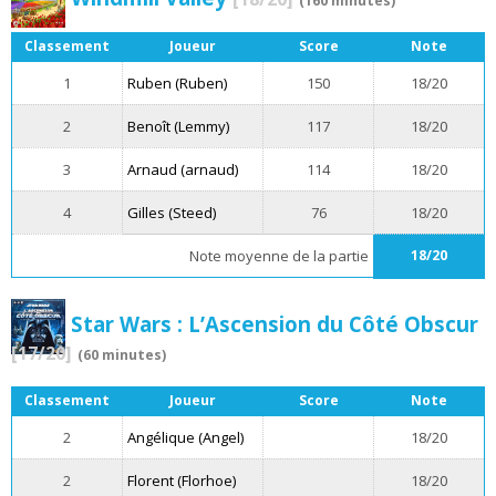
(160 minutes)
Classement
Joueur
Score
Note
1
Ruben (Ruben)
150
18/20
2
Benoît (Lemmy)
117
18/20
3
Arnaud (arnaud)
114
18/20
4
Gilles (Steed)
76
18/20
Note moyenne de la partie
18/20
Star Wars : L’Ascension du Côté Obscur
[17/20]
(60 minutes)
Classement
Joueur
Score
Note
2
Angélique (Angel)
18/20
2
Florent (Florhoe)
18/20