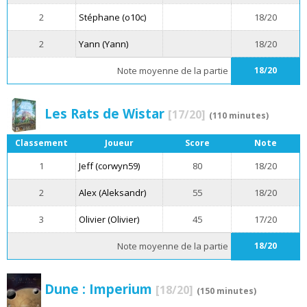
2
Stéphane (o10c)
18/20
2
Yann (Yann)
18/20
Note moyenne de la partie
18/20
Les Rats de Wistar
[17/20]
(110 minutes)
Classement
Joueur
Score
Note
1
Jeff (corwyn59)
80
18/20
2
Alex (Aleksandr)
55
18/20
3
Olivier (Olivier)
45
17/20
Note moyenne de la partie
18/20
Dune : Imperium
[18/20]
(150 minutes)