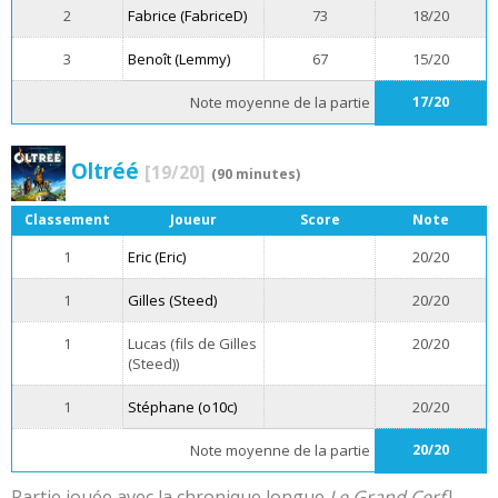
2
Fabrice (FabriceD)
73
18/20
3
Benoît (Lemmy)
67
15/20
Note moyenne de la partie
17/20
Oltréé
[19/20]
(90 minutes)
Classement
Joueur
Score
Note
1
Eric (Eric)
20/20
1
Gilles (Steed)
20/20
1
Lucas (fils de Gilles
20/20
(Steed))
1
Stéphane (o10c)
20/20
Note moyenne de la partie
20/20
Partie jouée avec la chronique longue
Le Grand Cerf
!