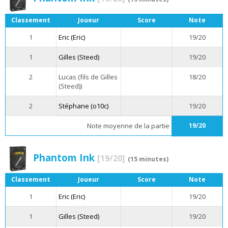
Classement
Joueur
Score
Note
1
Eric (Eric)
19/20
1
Gilles (Steed)
19/20
2
Lucas (fils de Gilles
18/20
(Steed))
2
Stéphane (o10c)
19/20
Note moyenne de la partie
19/20
Phantom Ink
[19/20]
(15 minutes)
Classement
Joueur
Score
Note
1
Eric (Eric)
19/20
1
Gilles (Steed)
19/20