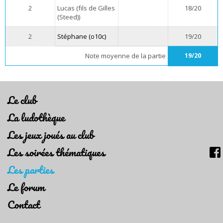
2
Lucas (fils de Gilles
18/20
(Steed))
2
Stéphane (o10c)
19/20
Note moyenne de la partie
19/20
Le club
La ludothèque
Les jeux joués au club
Les soirées thématiques
Les parties
Le forum
Contact