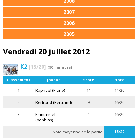
2008
2007
2006
2005
Vendredi 20 juillet 2012
K2
[15/20]
(90 minutes)
Classement
Joueur
Score
Note
1
Raphaël (Piano)
11
14/20
2
Bertrand (Bertrand)
9
16/20
3
Emmanuel
4
16/20
(bonhias)
Note moyenne de la partie
15/20