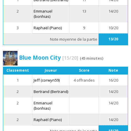
2
Emmanuel
13
14/20
(bonhias)
3
Raphaël (Piano)
9
10/20
Note moyenne de la partie
13/20
Blue Moon City
[15/20]
(45 minutes)
Classement
Joueur
Score
Note
1
Jeff (corwyn59)
4 offrandes
16/20
2
Bertrand (Bertrand)
14/20
2
Emmanuel
14/20
(bonhias)
2
Raphaël (Piano)
14/20
Note moyenne de la partie
15/20