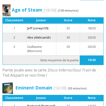
Age of Steam
[18/20]
(130 minutes)
Classement
Joueur
Score
Note
1
Jeff (corwyn59)
35
18/20
2
Alex (Aleksandr)
30
20/20
3
Guillaume
20
20/20
(Morricon)
Note moyenne de la partie
19/20
Partie jouée avec la carte
Disco Inferno/Soul Train
de
Ted Alspach et non finie !
Eminent Domain
[13/20]
(55 minutes)
Classement
Joueur
Score
Note
1
Bertrand (Bertrand)
17
14/20