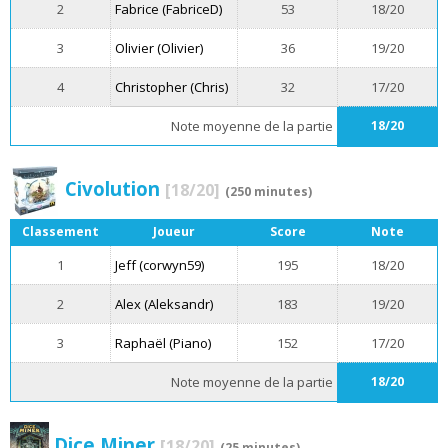
2
Fabrice (FabriceD)
53
18/20
3
Olivier (Olivier)
36
19/20
4
Christopher (Chris)
32
17/20
Note moyenne de la partie
18/20
Civolution
[18/20]
(250 minutes)
Classement
Joueur
Score
Note
1
Jeff (corwyn59)
195
18/20
2
Alex (Aleksandr)
183
19/20
3
Raphaël (Piano)
152
17/20
Note moyenne de la partie
18/20
Dice Miner
[18/20]
(25 minutes)