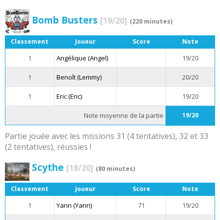
Bomb Busters
[19/20]
(220 minutes)
Classement
Joueur
Score
Note
1
Angélique (Angel)
19/20
1
Benoît (Lemmy)
20/20
1
Eric (Eric)
19/20
Note moyenne de la partie
19/20
Partie jouée avec les missions 31 (4 tentatives), 32 et 33
(2 tentatives), réussies !
Scythe
[18/20]
(80 minutes)
Classement
Joueur
Score
Note
1
Yann (Yann)
71
19/20