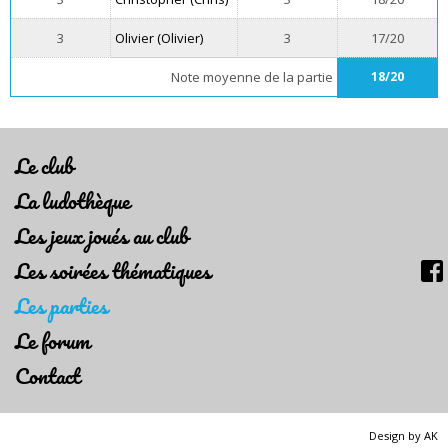
3
Olivier (Olivier)
3
17/20
Note moyenne de la partie
18/20
Le club
La ludothèque
Les jeux joués au club
Les soirées thématiques
Les parties
Le forum
Contact
Design by AK