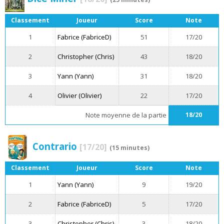
Classement
Joueur
Score
Note
1
Fabrice (FabriceD)
51
17/20
2
Christopher (Chris)
43
18/20
3
Yann (Yann)
31
18/20
4
Olivier (Olivier)
22
17/20
Note moyenne de la partie
18/20
Contrario
[17/20]
(15 minutes)
Classement
Joueur
Score
Note
1
Yann (Yann)
9
19/20
2
Fabrice (FabriceD)
5
17/20
3
Christopher (Chris)
3
18/20